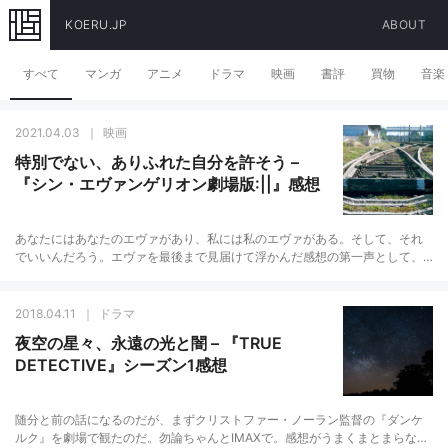
KOERU.JP
ABOUT
すべて
マンガ
アニメ
ドラマ
映画
書評
買物
音楽
2021.04.03
映画
特別でない、ありふれた自分を許そう –
『シン・エヴァンゲリオン劇場版:||』感想
あなたにはあなたのエヴァがあり、私には私のエヴァがある。そして、それ
でいいんだろう。エヴァを最後まで見届けて浮かんだ感想の第一声として、
そんなことだった。はたして、あなたはどうだったろうか。私のエヴァはち
ゃんと終わった。…
2018.04.11
ドラマ
夜空の星々、永遠の光と闇 – 『TRUE
DETECTIVE』シーズン1感想
随分と前の話になるのだが、まずクリストファー・ノーラン監督の『ダンケ
ルク』を劇場で観たのだ。勿論ちゃんとIMAXで。感想がうまくまとまらない