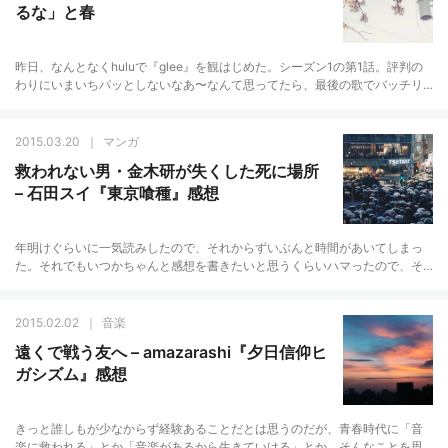
るな」と春
昨日、なんとなくhuluで『glee』を観はじめた。シーズン1の第1話。評判の
わりにいまいちパッとしないなあ〜なんて思ってたら、最後の歌でバッチリ
泣かされた。もうこういう風にみんなで歌ったり演奏したりするやつに、私
の涙腺…
2015.03.20
マンガ
救われない男・金木研が失くした死に場所
– 石田スイ『東京喰種』感想
年明けぐらいに一気読みしたので、それからずいぶんと時間があいてしまっ
た。それでもいつかちゃんと感想を書きたいと思うくらいハマったので、そ
ろそろちょっとまとめてみる。とはいえ、まだまだ連載中の作品なので、と
りあえず2ndシ…
2015.02.02
音楽
遠くで戦う友へ – amazarashi『夕日信仰ヒ
ガシズム』感想
きっと誰しもが少なからず経験あることだとは思うのだが、青春時代に「音
楽に救われる」とか「音楽があるから生きていける」とか、そんなことを思