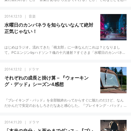
ったり感じたりしてしまうことが私にもあったりした。でも、それが自分に
とっての音楽との…
2014.12.13
音楽
水曜日のカンパネラを知らないなんて絶対
正気じゃない！
はじめはラジオ。流れてきた「桃太郎」に一体なんだこれは？となりまし
て。PCエンジンbyハドソン？魂の十六連射？すぐさま「水曜日のカンパネ
ラ」で検索してみたら、どうにもこうにもサブカル臭がプンプンする結果内
容にヒット＆ヒッ…
2014.12.12
ドラマ
それぞれの成長と掛け算 – 『ウォーキン
グ・デッド』シーズン4感想
『ブレイキング・バッド』を全部観終わってからすぐに観たのだけど、なん
だかんだで安定のおもしろさだなあと感心した。『ブレイキング・バッド』
は全体的にわりとまったりな感じだったけど、『ウォーキング・デッド』は
常に生きるか死ぬ…
2014.11.20
ドラマ
「本当の自分」と死ぬまでダンス – 『ブレ