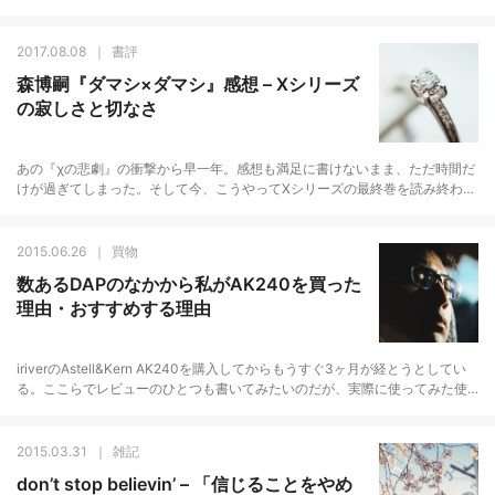
のだが、一言でいえば、まあ最高だった。心の深いところから「ウォー！」
という声にな…
2017.08.08
書評
森博嗣『ダマシ×ダマシ』感想 – Xシリーズ
の寂しさと切なさ
あの『χの悲劇』の衝撃から早一年。感想も満足に書けないまま、ただ時間だ
けが過ぎてしまった。そして今、こうやってXシリーズの最終巻を読み終わっ
て残ったものは、やはり今回もまた叫びたくなるような衝動だった。すご
い。すごいぞ森…
2015.06.26
買物
数あるDAPのなかから私がAK240を買った
理由・おすすめする理由
iriverのAstell&Kern AK240を購入してからもうすぐ3ヶ月が経とうとしてい
る。ここらでレビューのひとつも書いてみたいのだが、実際に使ってみた使
用レビューというよりは、なぜ数あるデジタルオーディオ…
2015.03.31
雑記
don’t stop believin’ – 「信じることをやめ