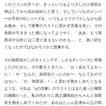
くのファンの方々が、きっといつもより少しだけ背筋を
伸ばしてから読み始めたと思う。そしていつものメンバ
ーが不在のGシリーズを、いつもよりワクワクしながら読
み進め、そして衝撃のラストに思わず言葉を失い、その
余韻が引ききった後になってようやく、「ああ、もう加
部谷や山吹には二度と会えないのかも…」と、急に切な
くなったのではなかろうかと想像する。
その加部谷がこのタイミングで、しかもXシリーズに登場
したのだから、その驚きときたら、「お！会えてよかっ
た！」や「なんだ、加部谷だったのか〜」なんてもので
はない。「か、加部谷…！」と思わず抱きしめたくなる
ような、それは『χの悲劇』のラストとはまた違った種類
の感動だった。私の代わりに西之園萌絵がちゃんと加部
谷を抱きしめてくれたが、あれはたぶん読者みんなの気