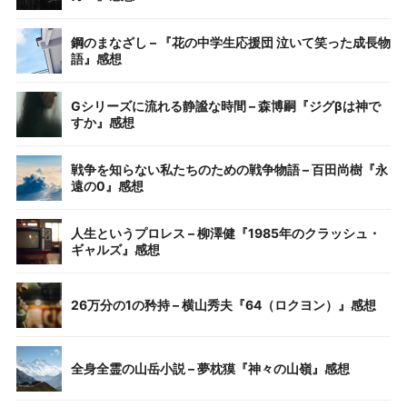
鋼のまなざし – 『花の中学生応援団 泣いて笑った成長物
語』感想
Gシリーズに流れる静謐な時間 – 森博嗣『ジグβは神で
すか』感想
戦争を知らない私たちのための戦争物語 – 百田尚樹『永
遠の0』感想
人生というプロレス – 柳澤健『1985年のクラッシュ・
ギャルズ』感想
26万分の1の矜持 – 横山秀夫『64（ロクヨン）』感想
全身全霊の山岳小説 – 夢枕獏『神々の山嶺』感想