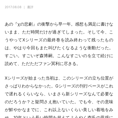
2017.08.08
書評
あの『χの悲劇』の衝撃から早一年。感想も満足に書けな
いまま、ただ時間だけが過ぎてしまった。そして今、こ
うやってXシリーズの最終巻を読み終わって残ったもの
は、やはり今回もまた叫びたくなるような衝動だった。
すごい。すごいぞ森博嗣。こんなすごいのを立て続けに
読めて、ただただファン冥利に尽きる。
Xシリーズが始まった当初は、このシリーズの立ち位置が
さっぱりわからなかった。Gシリーズの刊行ペースがこれ
で遅れるくらいなら、いまさら新シリーズなんて必要な
のだろうか？と疑問さえ抱いていた。でも今、その意味
が鮮やかなまでに、これ以上ないくらい美しい着地をみ
せ、10年という長い時間を超えてようやく森氏の思惑に