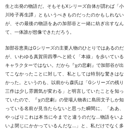
生と出発の物語だ。そもそもXシリーズ自体が謂わば「小
川玲子再生譚」ともいうべきものだったのかもしれない
が、その最後の物語をあの加部谷と一緒に紡ぎ出すなん
て、一体誰が想像できただろう。
加部谷恵美はGシリーズの主要人物のひとりではあるのだ
が、いわゆる真賀田四季へと続く「本線」を歩いている
キャラクターではない。だから『χの悲劇』で加部谷が出
てこなかったことに対して、私としては特別な驚きはな
かった。というのも、以前から森氏は「Gシリーズの残り
三作は少し雰囲気が変わる」と明言していたことを知っ
ていたので、『χの悲劇』の登場人物表に島田文子しか知
っている名前が見当たらないと思った瞬間に、「ああ、
やっぱりこれは本当に今までと違うのだな…物語をいよ
いよ閉じにかかっているんだな…」と、私だけでなく多