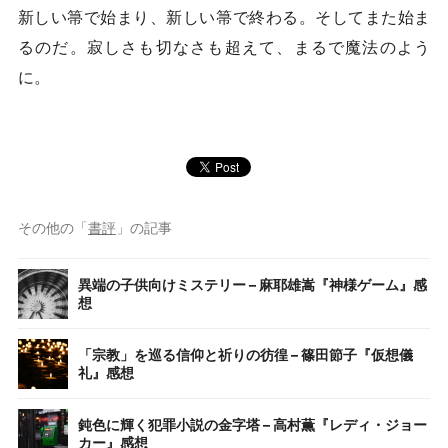
新しい箒で始まり、新しい箒で終わる。そしてまた始ま
るのだ。寂しさも切なさも超えて、まるで魔法のよう
に。
その他の「
書評
」の記事
異端の子供向けミステリー – 麻耶雄嵩『神様ゲーム』感
想
「宗教」を巡る信仰と祈りの彷徨 – 篠田節子『仮想儀
礼』感想
鈍色に輝く犯罪小説の金字塔 – 高村薫『レディ・ジョー
カー』感想