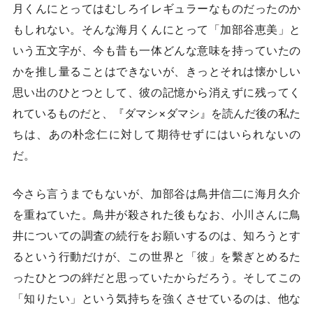
月くんにとってはむしろイレギュラーなものだったのか
もしれない。そんな海月くんにとって「加部谷恵美」と
いう五文字が、今も昔も一体どんな意味を持っていたの
かを推し量ることはできないが、きっとそれは懐かしい
思い出のひとつとして、彼の記憶から消えずに残ってく
れているものだと、『ダマシ×ダマシ』を読んだ後の私た
ちは、あの朴念仁に対して期待せずにはいられないの
だ。
今さら言うまでもないが、加部谷は鳥井信二に海月久介
を重ねていた。鳥井が殺された後もなお、小川さんに鳥
井についての調査の続行をお願いするのは、知ろうとす
るという行動だけが、この世界と「彼」を繫ぎとめるた
ったひとつの絆だと思っていたからだろう。そしてこの
「知りたい」という気持ちを強くさせているのは、他な