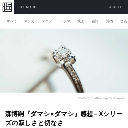
KOERU.JP
ABOUT
すべて
マンガ
アニメ
ドラマ
映画
書評
買物
音楽
Photo by
chuttersnap
on
Unsplash
森博嗣『ダマシ×ダマシ』感想 – Xシリー
ズの寂しさと切なさ