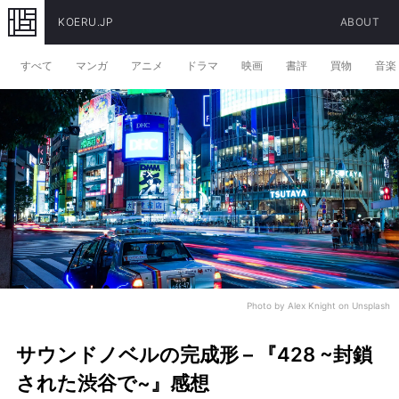
KOERU.JP
ABOUT
すべて
マンガ
アニメ
ドラマ
映画
書評
買物
音楽
Photo by
Alex Knight
on
Unsplash
サウンドノベルの完成形 – 『428 ~封鎖
された渋谷で~』感想